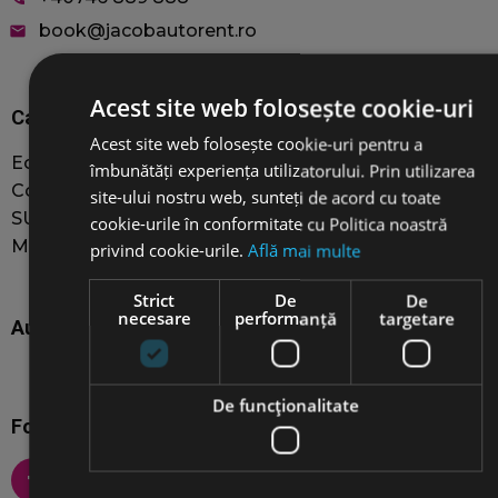
book@jacobautorent.ro
email
Acest site web folosește cookie-uri
Car rentals
Acest site web folosește cookie-uri pentru a
Economy
îmbunătăți experiența utilizatorului. Prin utilizarea
Compact
site-ului nostru web, sunteți de acord cu toate
SUVs
cookie-urile în conformitate cu Politica noastră
MiniVAN 8+1
privind cookie-urile.
Află mai multe
Strict
De
De
necesare
performanță
targetare
Auto Rental Services
De funcţionalitate
Follow us on social media