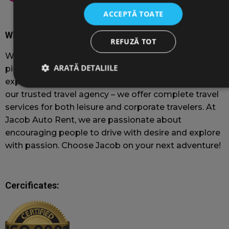
ACCEPTĂ TOATE
Who we are
REFUZĂ TOT
Welcome to Jacob Auto Rent, located in the
ARATĂ DETALIILE
picturesque city of Brașov. With over 17 years of
experience in the tourism industry through ROJU.ro –
our trusted travel agency – we offer complete travel
services for both leisure and corporate travelers. At
Strict necesare
De performanță
De targetare
Jacob Auto Rent, we are passionate about
De funcţionalitate
encouraging people to drive with desire and explore
Cookie-urile strict necesare permit funcționalitatea principală a
with passion. Choose Jacob on your next adventure!
site-ului web, cum ar fi autentificarea utilizatorului și
gestionarea contului. Site-ul web nu poate fi utilizat corect fără
cookie-uri strict necesare.
Furnizor
/
Cercificates:
Nume
Expirare
Domeniu
wordpress_test_cookie
Sesiune
F
Automattic Inc.
jacobautorent.ro
c