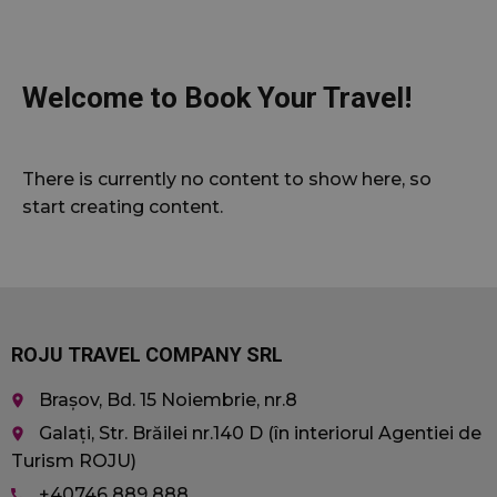
Welcome to Book Your Travel!
There is currently no content to show here, so
start creating content.
ROJU TRAVEL COMPANY SRL
Brașov, Bd. 15 Noiembrie, nr.8
place
Galați, Str. Brăilei nr.140 D (în interiorul Agentiei de
place
Turism ROJU)
+40746 889 888
call