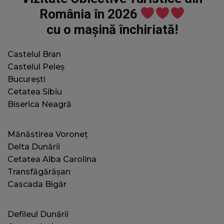
wc_client_current
jacobautorent.ro
Sesiune
A
România în 2026
f
u
cu o mașină închiriată!
s
p
v
Castelul Bran
f
Castelul Peleș
c
c
București
Cetatea Sibiu
s
a
Biserica Neagră
t
wc_visitor
jacobautorent.ro
2 ani
A
f
Mănăstirea Voroneț
Delta Dunării
v
Cetatea
Alba Carolina
i
Transfăgărășan
s
Cascada Bigăr
u
f
s
Defileul Dunării