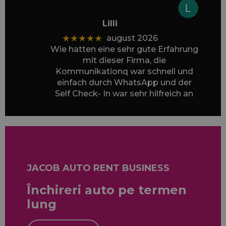
Lilli
★★★★★
august 2026
Wie hatten eine sehr gute Erfahrung
mit dieser Firma, die
Kommunikationq war schnell und
einfach durch WhatsApp und der
Self Check- In war sehr hilfreich an
einem Sonntag.:)) Wir hatten
wunderschöne Tage
in Rumänien, vielen Dank!
JACOB AUTO RENT BUSINESS
Închireri auto pe termen
lung