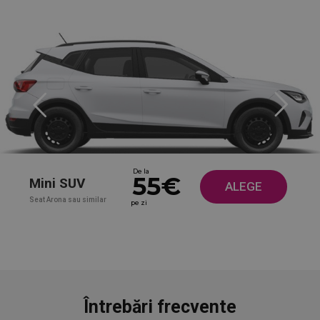
De la
55€
Mini SUV
ALEGE
Seat Arona sau similar
pe zi
Întrebări frecvente