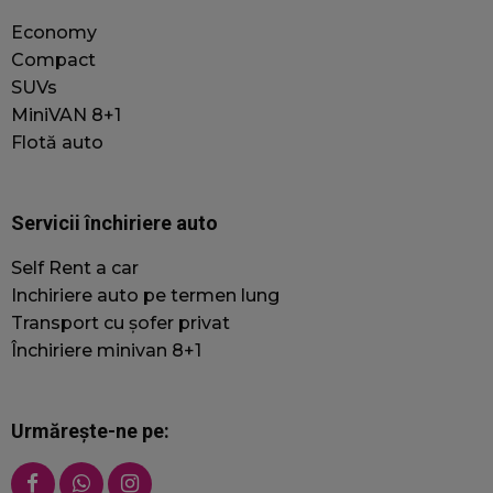
au lu
moto
Economy
căuta
cheie
Compact
utiliz
SUVs
lor 
prime
MiniVAN 8+1
Acest
Flotă auto
sunt 
pentr
îmbu
perf
ului 
Servicii închiriere auto
înțel
comp
Self Rent a car
utili
Inchiriere auto pe termen lung
sbjs_first_add
.jacobautorent.ro
Sesiune
Acest
utili
Transport cu șofer privat
stoca
Închiriere minivan 8+1
despr
a uti
site-
inclu
site-
Urmărește-ne pe:
și su
pent
efica