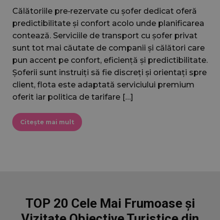
Călătoriile pre‑rezervate cu șofer dedicat oferă
wordpress_test_cookie
Sesiune
F
Automattic Inc.
jacobautorent.ro
c
predictibilitate și confort acolo unde planificarea
contează. Serviciile de transport cu șofer privat
sunt tot mai căutate de companii și călători care
s
pun accent pe confort, eficiență și predictibilitate.
a
Șoferii sunt instruiți să fie discreți și orientați spre
wc_swap
jacobautorent.ro
5 minute
A
f
client, flota este adaptată serviciului premium
ș
oferit iar politica de tarifare […]
s
p
u
Citește mai mult
c
p
u
TOP 20 Cele Mai Frumoase și
o
u
Vizitate Obiective Turistice din