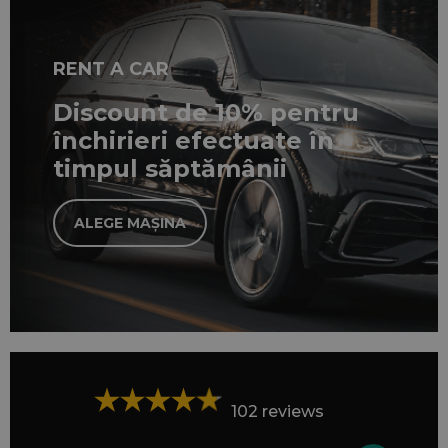
RENT A CAR
Discount de 10% pentru
închirieri efectuate în
timpul săptămânii
ALEGE MAȘINA
102 reviews