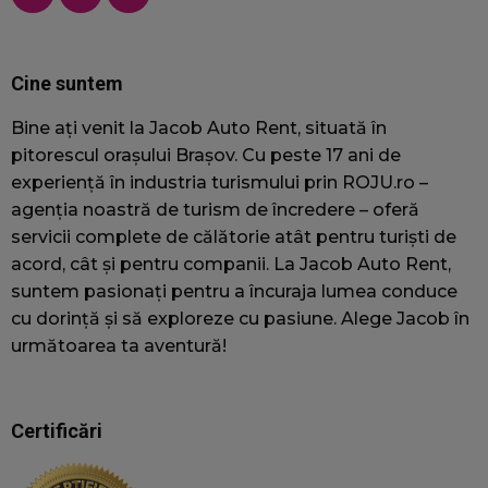
camp
mark
surse
sbjs_udata
.jacobautorent.ro
Sesiune
Acest
Cine suntem
folos
stoc
speci
Bine ați venit la Jacob Auto Rent, situată în
utili
pitorescul orașului Brașov. Cu peste 17 ani de
pentr
monit
experiență în industria turismului prin ROJU.ro –
anali
agenția noastră de turism de încredere – oferă
camp
publi
servicii complete de călătorie atât pentru turiști de
opti
acord, cât și pentru companii. La Jacob Auto Rent,
expe
utili
suntem pasionați pentru a încuraja lumea conduce
site.
cu dorință și să exploreze cu pasiune. Alege Jacob în
sbjs_session
.jacobautorent.ro
30
Acest
următoarea ta aventură!
minute
folos
urmăr
și se
utili
pent
Certificări
îmbu
perf
utili