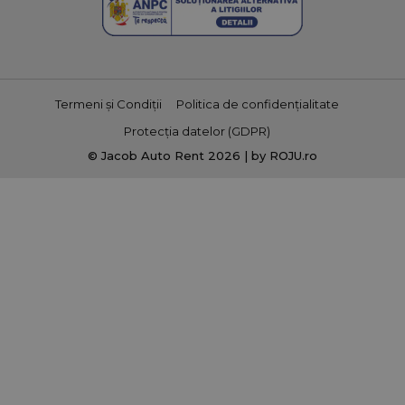
unui
gener
ca id
clien
în fi
de p
site ș
pentr
Termeni și Condiții
Politica de confidențialitate
date
vizit
Protecția datelor (GDPR)
camp
© Jacob Auto Rent 2026 | by ROJU.ro
rapo
anali
urilor