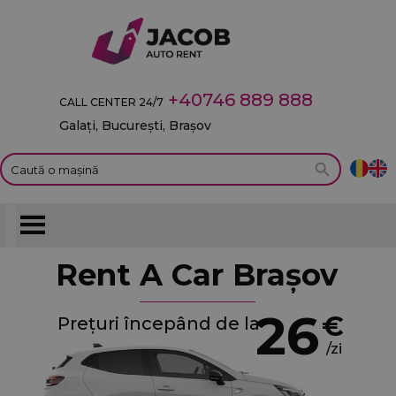
+40746 889 888
CALL CENTER 24/7
Galați, București, Brașov
ent A Car Galați
Rent A Car Brașov
26
€
epând de la
Prețuri începând de la
/zi