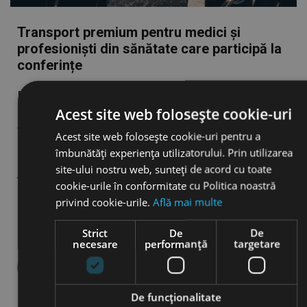
Transport premium pentru medici și
profesioniști din sănătate care participă la
conferințe
Pentru medici și profesioniști din domeniul
Acest site web folosește cookie-uri
sănătății, serviciul funcționează excelent în
transferuri aeroport–hotel, hotel–centru de
Acest site web folosește cookie-uri pentru a
conferințe și deplasări între întâlniri, inclusiv în
îmbunătăți experiența utilizatorului. Prin utilizarea
București, Brașov și Galați. Vehiculele sunt alocate
site-ului nostru web, sunteți de acord cu toate
în funcție de context (Sedan, SUV sau MiniVAN),
cookie-urile în conformitate cu Politica noastră
iar șoferii sunt discreți și orientați spre
privind cookie-urile.
Află mai multe
punctualitate, astfel încât mobilitatea să susțină
Strict
De
De
obiectivul zilei. Dacă participi la […]
necesare
performanță
targetare
Citește mai mult
De funcţionalitate