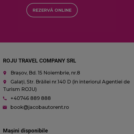
timp real
camp
de la
mark
REZERVĂ ONLINE
agenții de
sbjs_current
.jacobautorent.ro
Sesiune
Acest
publicitate
folos
terți
urmăr
și in
utili
site 
facil
anali
înțel
surse
ROJU TRAVEL COMPANY SRL
a
comp
Brașov, Bd. 15 Noiembrie, nr.8
place
utili
Galați, Str. Brăilei nr.140 D (în interiorul Agentiei de
place
sbjs_first
.jacobautorent.ro
Sesiune
Acest
folos
Turism ROJU)
stoca
desp
+40746 889 888
call
sesi
utili
book@jacobautorent.ro
email
site.
urmăr
cum a
care 
Mașini disponibile
utili