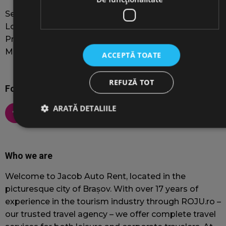
Self-Rent Guide
Long-term car rental
Private Driver services
Minivan 8+1 Rental
ACCEPTĂ TOATE
REFUZĂ TOT
Follow us on social media
ARATĂ DETALIILE
Strict necesare
De performanță
De targetare
Who we are
De funcţionalitate
Welcome to Jacob Auto Rent, located in the
Cookie-urile strict necesare permit funcționalitatea principală a
picturesque city of Brașov. With over 17 years of
site-ului web, cum ar fi autentificarea utilizatorului și
gestionarea contului. Site-ul web nu poate fi utilizat corect fără
experience in the tourism industry through ROJU.ro –
cookie-uri strict necesare.
our trusted travel agency – we offer complete travel
Furnizor
/
Nume
Expirare