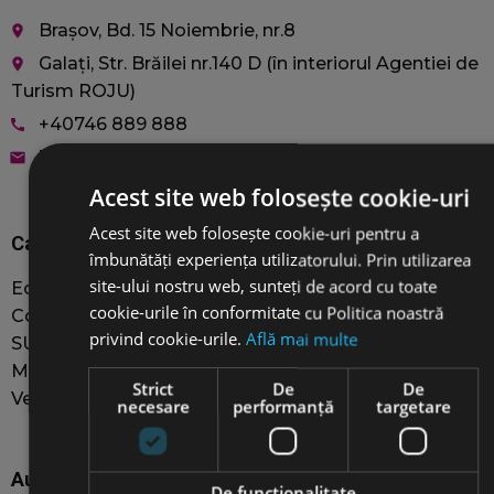
Brașov, Bd. 15 Noiembrie, nr.8
place
Galați, Str. Brăilei nr.140 D (în interiorul Agentiei de
place
Turism ROJU)
+40746 889 888
call
book@jacobautorent.ro
email
Acest site web folosește cookie-uri
Acest site web folosește cookie-uri pentru a
Car rentals
îmbunătăți experiența utilizatorului. Prin utilizarea
site-ului nostru web, sunteți de acord cu toate
Economy
cookie-urile în conformitate cu Politica noastră
Compact
privind cookie-urile.
Află mai multe
SUVs
MiniVAN 8+1
Strict
De
De
Vehicle selection
necesare
performanță
targetare
Auto Rental Services
De funcţionalitate