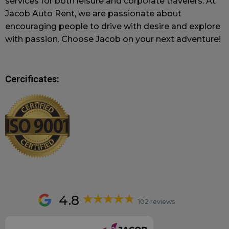
services for both leisure and corporate travelers. At
Domeniu
Jacob Auto Rent, we are passionate about
wordpress_test_cookie
Sesiune
F
Automattic Inc.
encouraging people to drive with desire and explore
jacobautorent.ro
c
with passion. Choose Jacob on your next adventure!
s
a
Cercificates:
wc_swap
jacobautorent.ro
5 minute
A
f
ș
s
p
u
c
p
u
4.8
102 reviews
o
u