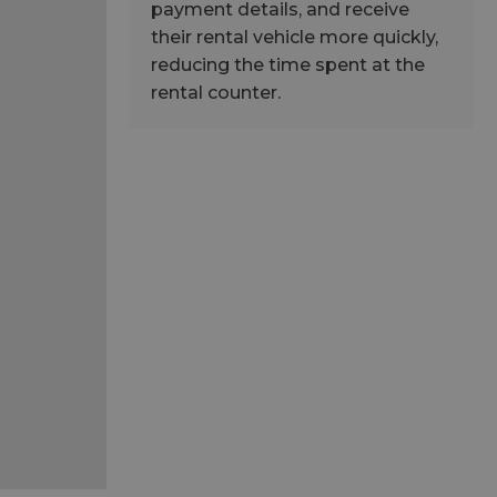
torului și gestionarea
payment details, and receive
their rental vehicle more quickly,
reducing the time spent at the
rental counter.
ress. Testează
ri activate
 aminti selecțiile
drul site-ului web,
rături permițând
erente conform
urmări starea
 pe site, asigurând
re de
ite în timpul
urmări
ormații de
nța utilizatorilor
entru a-și aminti
lor, îmbunătățind