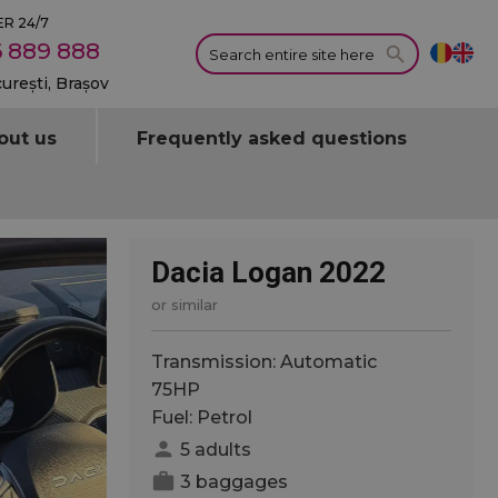
R 24/7
 889 888
curești, Brașov
out us
Frequently asked questions
Dacia Logan 2022
or similar
Transmission: Automatic
75HP
Fuel: Petrol
person
5 adults
work
3 baggages