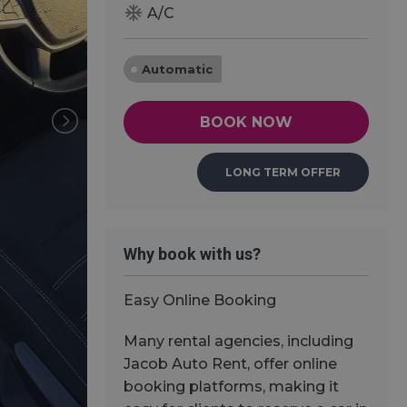
ac_unit
A/C
Automatic
BOOK NOW
LONG TERM OFFER
Why book with us?
Easy Online Booking
Many rental agencies, including
Jacob Auto Rent, offer online
booking platforms, making it