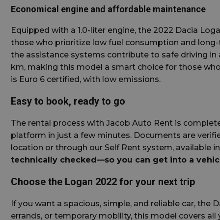
Economical engine and affordable maintenance
Equipped with a 1.0-liter engine, the 2022 Dacia Logan
those who prioritize low fuel consumption and long-te
Nume
the assistance systems contribute to safe driving in
Furniz
Nume
Domen
km, making this model a smart choice for those who
sbjs_migrations
is Euro 6 certified, with low emissions.
_gcl_au
Google 
.jacob
Easy to book, ready to go
sbjs_current_ad
_fbp
Meta Pl
The rental process with Jacob Auto Rent is complete
.jacob
platform in just a few minutes. Documents are verified
location or through our Self Rent system, available in
technically checked—so you can get into a vehicl
sbjs_current
Choose the Logan 2022 for your next trip
If you want a spacious, simple, and reliable car, the D
sbjs_first
errands, or temporary mobility, this model covers all