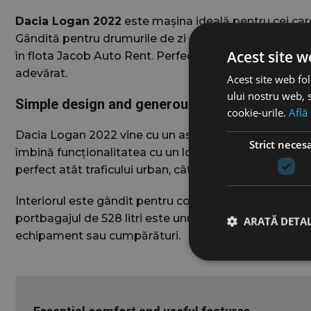
Dacia Logan 2022
este mașina ideală pentru cei care 
Gândită pentru drumurile de zi cu zi, dar capabilă să 
Acest site w
în flota Jacob Auto Rent. Perfect pentru oraș, busin
adevărat.
Acest site web fol
ului nostru web, s
Simple design and generous space
cookie-urile.
Află
Dacia Logan 2022 vine cu un aspect modernizat și o c
Strict neces
îmbină funcționalitatea cu un look contemporan, fără a
perfect atât traficului urban, cât și drumurilor extraur
Interiorul este gândit pentru confort și spațiu. Cei 5 
portbagajul de 528 litri este unul dintre cele mai în
ARATĂ DETAL
echipament sau cumpărături.