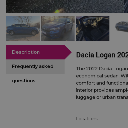
Description
Dacia Logan 20
Frequently asked
The 2022 Dacia Logan i
economical sedan. With
questions
comfort and functional
interior provides amp
luggage or urban trans
Locations