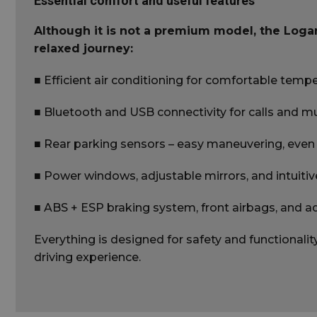
Essential comfort and useful features
Cookie-urile strict ne
contului. Site-ul web 
Although it is not a premium model, the Log
Nume
relaxed journey:
wordpress_test_
■ Efficient air conditioning for comfortable temp
wc_swap
■ Bluetooth and USB connectivity for calls and mu
■ Rear parking sensors – easy maneuvering, even 
wc_client_curren
■ Power windows, adjustable mirrors, and intuit
■ ABS + ESP braking system, front airbags, and ad
Everything is designed for safety and functionali
wc_visitor
driving experience.
wc_client