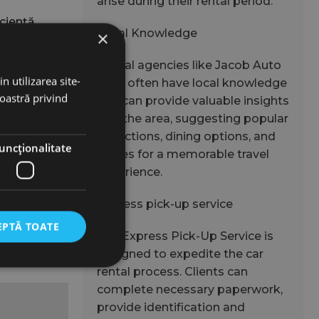
arise during their rental period.
ciență.
Local Knowledge
×
de încredere
tează cu
Rental agencies like Jacob Auto
n utilizarea site-
Rent often have local knowledge
noastră privind
and can provide valuable insights
into the area, suggesting popular
attractions, dining options, and
 pragmatic
uncţionalitate
routes for a memorable travel
adaptată
experience.
Express pick-up service
, iar
,
EPTĂ TOATE
The Express Pick-Up Service is
designed to expedite the car
rental process. Clients can
complete necessary paperwork,
provide identification and