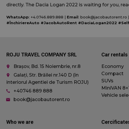
directly. The Dacia Logan 2022 is waiting for you, rea
WhatsApp
: +4.0746.889.888 |
Email
: book@jacobautorent.ro 
#ÎnchiriereAuto #JacobAutoRent #DaciaLogan2022 #Sel
sbjs_first_add
ROJU TRAVEL COMPANY SRL
Car rentals
sbjs_udata
Brașov, Bd. 15 Noiembrie, nr.8
Economy
place
Compact
Galați, Str. Brăilei nr.140 D (în
place
SUVs
interiorul Agentiei de Turism ROJU)
sbjs_session
MiniVAN 8+
+40746 889 888
call
Vehicle sele
book@jacobautorent.ro
email
_ga_WCTK74QR
_ga
Who we are
Cercificate