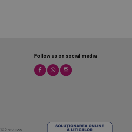
re a venit
 de căutare și
ția lor la momentul
lizate pentru a
lui prin
rului.
a detalii despre
eb, inclusiv
icului, pentru a
eting și sursele
Follow us on social media
 date specifice
zarea și analiza
ptimizarea
 activitatea și
ătăți performanța
gerea modului în
.
lytics pentru a
oogle Universal
ficativă a
102 reviews
vent utilizat.