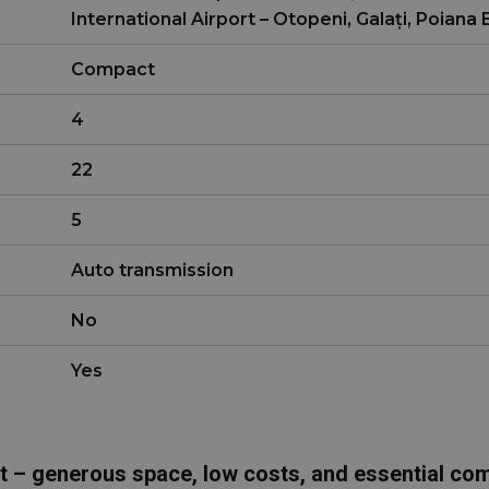
International Airport – Otopeni, Galați, Poiana
Compact
4
22
5
Auto transmission
No
Yes
 – generous space, low costs, and essential co