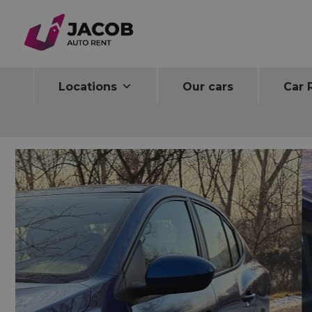
Home
Car rentals
Dacia Logan 2022
Locations
Our cars
Car 