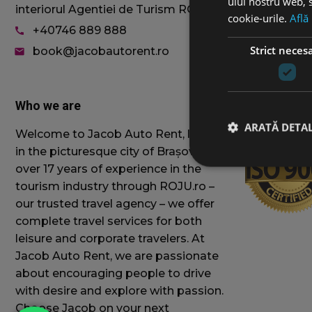
ului nostru web, s
SUVs
interiorul Agentiei de Turism ROJU)
cookie-urile.
Află
MiniVAN 8+
+40746 889 888
call
Vehicle sele
Strict neces
book@jacobautorent.ro
email
Who we are
Cercificate
ARATĂ DETAL
Welcome to Jacob Auto Rent, located
in the picturesque city of Brașov. With
over 17 years of experience in the
tourism industry through ROJU.ro –
our trusted travel agency – we offer
complete travel services for both
Cookie-urile strict ne
contului. Site-ul web 
leisure and corporate travelers. At
Jacob Auto Rent, we are passionate
Nume
about encouraging people to drive
wordpress_test_
with desire and explore with passion.
Choose Jacob on your next