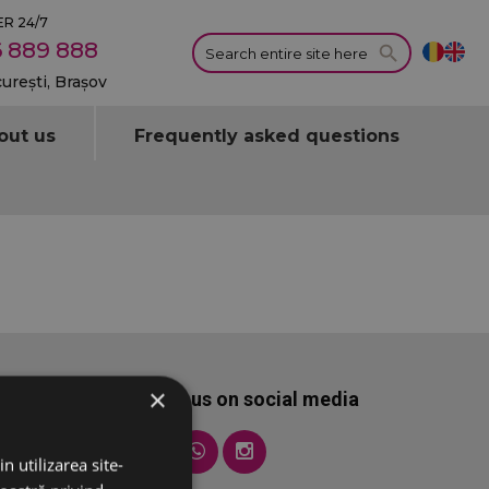
R 24/7
 889 888
curești, Brașov
out us
Frequently asked questions
×
Follow us on social media
n utilizarea site-