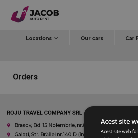
Home
Orders
Locations
Our cars
Car 
Orders
ROJU TRAVEL COMPANY SRL
Car rentals
Acest site w
Brașov, Bd. 15 Noiembrie, nr.8
Economy
place
Acest site web fol
Compact
Galați, Str. Brăilei nr.140 D (în
place