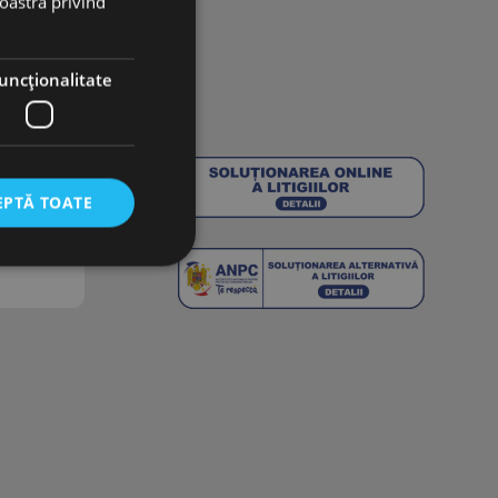
noastră privind
uncţionalitate
102 reviews
EPTĂ TOATE
torului și gestionarea
ress. Testează
ri activate