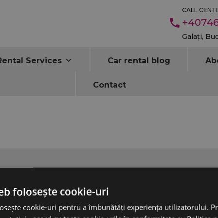
CALL CENTE
+40746
Galați, Bu
Rental Services
Car rental blog
Ab
Contact
Auto Rental Services
eb folosește cookie-uri
Self-Rent Guide
osește cookie-uri pentru a îmbunătăți experiența utilizatorului. Pri
Long-term car rental