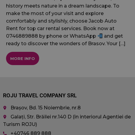
history meets nature in a dream landscape. To
make the most of your visit and explore
comfortably and stylishly, choose Jacob Auto
Rent for top car rental services. Book now at
0746889888 by phone or WhatsApp
and get
ready to discover the wonders of Brasov. Your […]
MORE INFO
ROJU TRAVEL COMPANY SRL
Brașov, Bd. 15 Noiembrie, nr.8
place
Galați, Str. Brăilei nr.140 D (în interiorul Agentiei de
place
Turism ROJU)
+40746 889 888
call