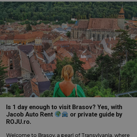
Is 1 day enough to visit Brasov? Yes, with
Jacob Auto Rent
or private guide by
ROJU.ro.
Welcome to Brasov, a pearl of Transylvania, where