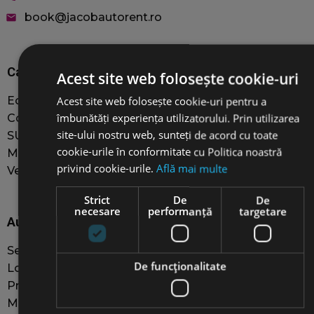
book@jacobautorent.ro
email
Car rentals
Acest site web folosește cookie-uri
Acest site web folosește cookie-uri pentru a
Economy
îmbunătăți experiența utilizatorului. Prin utilizarea
Compact
site-ului nostru web, sunteți de acord cu toate
SUVs
cookie-urile în conformitate cu Politica noastră
MiniVAN 8+1
privind cookie-urile.
Află mai multe
Vehicle selection
Strict
De
De
necesare
performanță
targetare
Auto Rental Services
Self-Rent Guide
De funcţionalitate
Long-term car rental
Private Driver services
Minivan 8+1 Rental