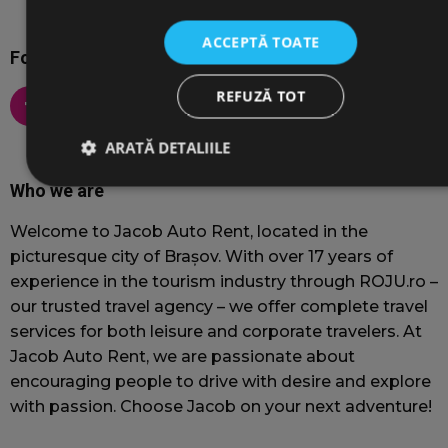
ACCEPTĂ TOATE
Follow us on social media
REFUZĂ TOT
ARATĂ DETALIILE
Who we are
Strict necesare
De performanță
De targetare
Welcome to Jacob Auto Rent, located in the
De funcţionalitate
picturesque city of Brașov. With over 17 years of
experience in the tourism industry through ROJU.ro –
Cookie-urile strict necesare permit funcționalitatea principală a
our trusted travel agency – we offer complete travel
site-ului web, cum ar fi autentificarea utilizatorului și
gestionarea contului. Site-ul web nu poate fi utilizat corect fără
services for both leisure and corporate travelers. At
cookie-uri strict necesare.
Jacob Auto Rent, we are passionate about
Furnizor
/
Nume
Expirare
encouraging people to drive with desire and explore
Domeniu
with passion. Choose Jacob on your next adventure!
wordpress_test_cookie
Sesiune
F
Automattic Inc.
jacobautorent.ro
c