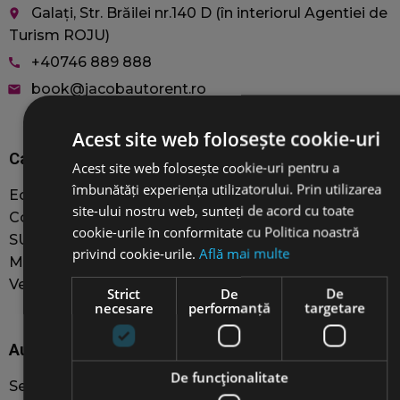
Galați, Str. Brăilei nr.140 D (în interiorul Agentiei de
place
Turism ROJU)
+40746 889 888
call
book@jacobautorent.ro
email
Acest site web folosește cookie-uri
Car rentals
Acest site web folosește cookie-uri pentru a
îmbunătăți experiența utilizatorului. Prin utilizarea
Economy
site-ului nostru web, sunteți de acord cu toate
Compact
cookie-urile în conformitate cu Politica noastră
SUVs
privind cookie-urile.
Află mai multe
MiniVAN 8+1
Vehicle selection
Strict
De
De
necesare
performanță
targetare
Auto Rental Services
De funcţionalitate
Self-Rent Guide