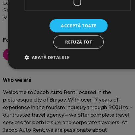
Long-term car rental
Private Driver services
Minivan 8+1 Rental
ACCEPTĂ TOATE
Follow us on social media
REFUZĂ TOT
ARATĂ DETALIILE
Who we are
Strict necesare
De performanță
De targetare
De funcţionalitate
Welcome to Jacob Auto Rent, located in the
picturesque city of Brașov. With over 17 years of
Cookie-urile strict necesare permit funcționalitatea principală a
site-ului web, cum ar fi autentificarea utilizatorului și
experience in the tourism industry through ROJU.ro –
gestionarea contului. Site-ul web nu poate fi utilizat corect fără
our trusted travel agency – we offer complete travel
cookie-uri strict necesare.
services for both leisure and corporate travelers. At
Furnizor
/
Nume
Expirare
Jacob Auto Rent, we are passionate about
Domeniu