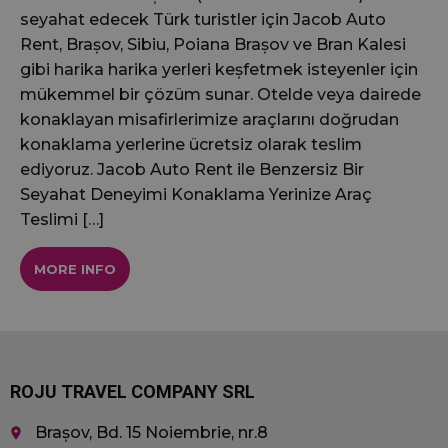
seyahat edecek Türk turistler için Jacob Auto
Rent, Brașov, Sibiu, Poiana Brașov ve Bran Kalesi
gibi harika harika yerleri keșfetmek isteyenler için
mükemmel bir çözüm sunar. Otelde veya dairede
konaklayan misafirlerimize araçlarını doğrudan
konaklama yerlerine ücretsiz olarak teslim
ediyoruz. Jacob Auto Rent ile Benzersiz Bir
Seyahat Deneyimi Konaklama Yerinize Araç
Teslimi […]
MORE INFO
ROJU TRAVEL COMPANY SRL
Brașov, Bd. 15 Noiembrie, nr.8
place