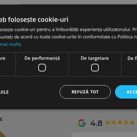
t creating content.
eb folosește cookie-uri
osește cookie-uri pentru a îmbunătăți experiența utilizatorului. Pri
unteți de acord cu toate cookie-urile în conformitate cu Politica 
 mai multe
Auto Rental Services
are
De performanță
De targetare
De f
Self-Rent Guide
Long-term car rental
Private Driver services
1
Minivan 8+1 Rental
ction
IILE
REFUZĂ TOT
ACC
s:
4.8
Strict necesare
De performanță
De targetare
De funcţionalitate
cesare permit funcționalitatea principală a site-ului web, cum ar fi autentificarea utiliza