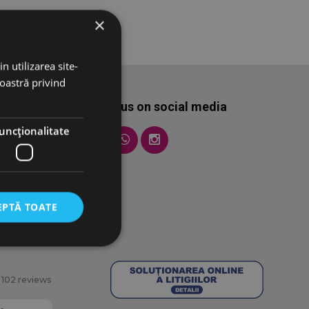
×
n utilizarea site-
noastră privind
Follow us on social media
uncţionalitate
EPTĂ TOATE
102 reviews
torului și gestionarea