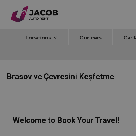
Home
Brasov ve Çevresini Keșfetme
Locations
Our cars
Car 
Brasov ve Çevresini Keșfetme
Welcome to Book Your Travel!