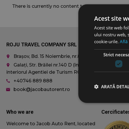
There is currently no content to show here, so star
Acest site w
Acest site web fol
ului nostru web, s
cookie-urile.
Află
ROJU TRAVEL COMPANY SRL
Car rentals
Strict neces
Brașov, Bd. 15 Noiembrie, nr.8
Economy
place
Compact
Galați, Str. Brăilei nr.140 D (în
place
SUVs
interiorul Agentiei de Turism ROJU)
MiniVAN 8+
+40746 889 888
call
Vehicle sele
ARATĂ DETAL
book@jacobautorent.ro
email
Who we are
Cercificate
Welcome to Jacob Auto Rent, located
Cookie-urile strict ne