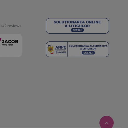
torului și gestionarea
102 reviews
ress. Testează
ri activate
 aminti selecțiile
drul site-ului web,
rături permițând
erente conform
urmări starea
 pe site, asigurând
re de
ite în timpul
urmări
ormații de
nța utilizatorilor
