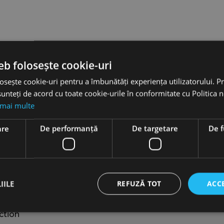
eb folosește cookie-uri
osește cookie-uri pentru a îmbunătăți experiența utilizatorului. Pri
unteți de acord cu toate cookie-urile în conformitate cu Politica 
 mai multe
are
De performanță
De targetare
De f
Auto Rental Services
Self-Rent Guide
Long-term car rental
IILE
REFUZĂ TOT
ACC
Private Driver services
1
Minivan 8+1 Rental
ction