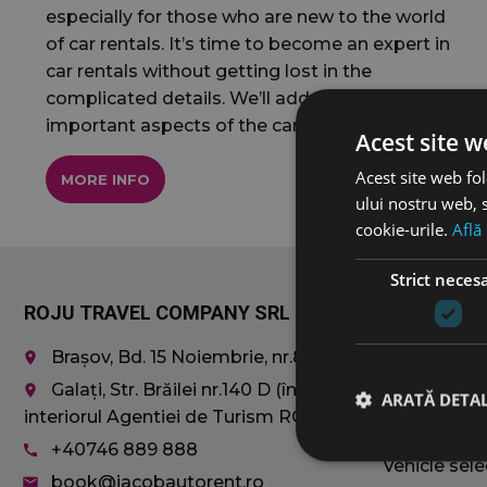
especially for those who are new to the world
of car rentals. It’s time to become an expert in
car rentals without getting lost in the
complicated details. We’ll address the most
important aspects of the car rental process […]
Acest site w
Acest site web fol
MORE INFO
ului nostru web, s
cookie-urile.
Află
Strict neces
ROJU TRAVEL COMPANY SRL
Car rentals
Brașov, Bd. 15 Noiembrie, nr.8
Economy
place
Compact
Galați, Str. Brăilei nr.140 D (în
place
ARATĂ DETAL
SUVs
interiorul Agentiei de Turism ROJU)
MiniVAN 8+
+40746 889 888
call
Vehicle sele
book@jacobautorent.ro
email