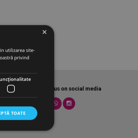
×
n utilizarea site-
noastră privind
uncţionalitate
Follow us on social media
EPTĂ TOATE