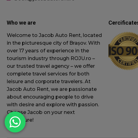
Cookie-urile strict ne
contului. Site-ul web 
Who we are
Cercificate
Nume
Welcome to Jacob Auto Rent, located
in the picturesque city of Brașov. With
wordpress_test_
over 17 years of experience in the
tourism industry through ROJU.ro –
wc_swap
our trusted travel agency – we offer
complete travel services for both
leisure and corporate travelers. At
Jacob Auto Rent, we are passionate
wc_client_curren
about encouraging people to drive
with desire and explore with passion.
Choose Jacob on your next
adventure!
wc_visitor