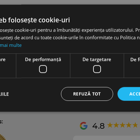
t creating content.
eb folosește cookie-uri
osește cookie-uri pentru a îmbunătăți experiența utilizatorului. Pri
unteți de acord cu toate cookie-urile în conformitate cu Politica 
 mai multe
Auto Rental Services
are
De performanță
De targetare
De f
Self-Rent Guide
Long-term car rental
Private Driver services
1
Minivan 8+1 Rental
ction
IILE
REFUZĂ TOT
ACC
s:
4.8
Strict necesare
De performanță
De targetare
De funcţionalitate
cesare permit funcționalitatea principală a site-ului web, cum ar fi autentificarea utiliza