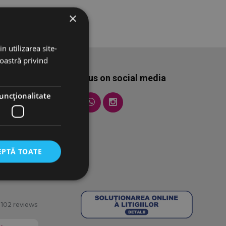
×
n utilizarea site-
noastră privind
Follow us on social media
uncţionalitate
EPTĂ TOATE
102 reviews
torului și gestionarea