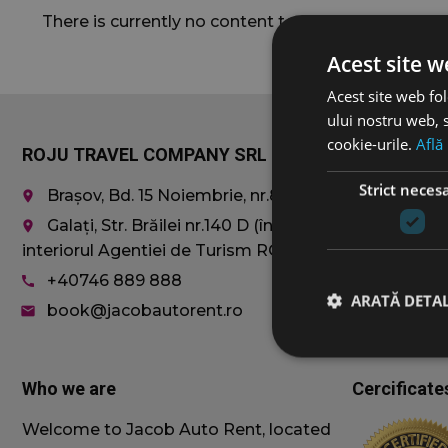
There is currently no content to show here, so star
Acest site w
Acest site web fol
ului nostru web, s
cookie-urile.
Află
ROJU TRAVEL COMPANY SRL
Car rentals
Strict neces
Brașov, Bd. 15 Noiembrie, nr.8
Economy
place
Compact
Galați, Str. Brăilei nr.140 D (în
place
SUVs
interiorul Agentiei de Turism ROJU)
MiniVAN 8+
+40746 889 888
call
Vehicle sele
ARATĂ DETAL
book@jacobautorent.ro
email
Who we are
Cercificate
Welcome to Jacob Auto Rent, located
Cookie-urile strict ne