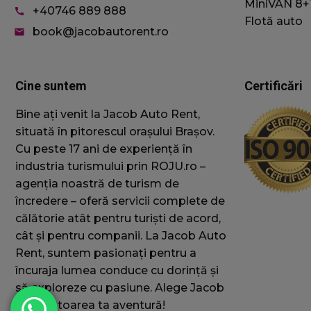
MiniVAN 8+
+40746 889 888
call
Flotă auto
book@jacobautorent.ro
email
sbjs_udata
Cine suntem
Certificări
sbjs_session
Bine ați venit la Jacob Auto Rent,
situată în pitorescul orașului Brașov.
Cu peste 17 ani de experiență în
_ga_WCTK74QR
industria turismului prin ROJU.ro –
_ga
agenția noastră de turism de
încredere – oferă servicii complete de
călătorie atât pentru turiști de acord,
cât și pentru companii. La Jacob Auto
Rent, suntem pasionați pentru a
încuraja lumea conduce cu dorință și
să exploreze cu pasiune. Alege Jacob
în următoarea ta aventură!