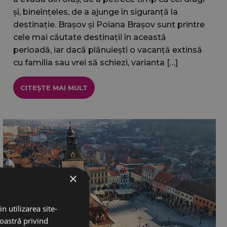
și, bineînțeles, de a ajunge în siguranță la
destinație. Brașov și Poiana Brașov sunt printre
cele mai căutate destinații în această
perioadă, iar dacă plănuiești o vacanță extinsă
cu familia sau vrei să schiezi, varianta […]
CITEȘTE MAI MULT
×
n utilizarea site-
noastră privind