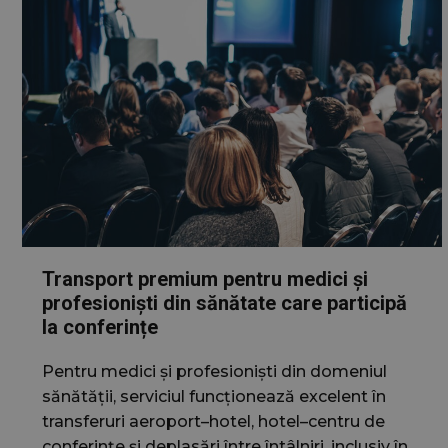
Transport premium pentru medici și
profesioniști din sănătate care participă
la conferințe
Pentru medici și profesioniști din domeniul
sănătății, serviciul funcționează excelent în
transferuri aeroport–hotel, hotel–centru de
conferințe și deplasări între întâlniri, inclusiv în