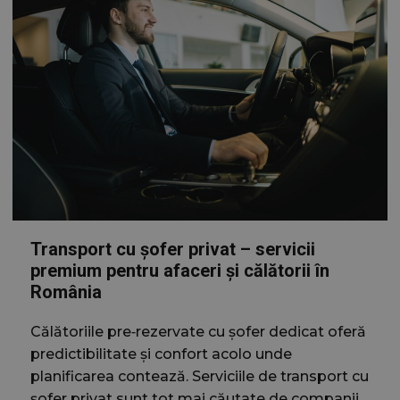
Transport cu șofer privat – servicii
premium pentru afaceri și călătorii în
România
Călătoriile pre‑rezervate cu șofer dedicat oferă
predictibilitate și confort acolo unde
planificarea contează. Serviciile de transport cu
șofer privat sunt tot mai căutate de companii