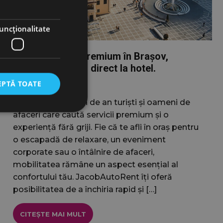
uncţionalitate
Închiriere auto premium în Brașov,
Mașina ta livrată direct la hotel.
EPTĂ TOATE
Brașovul atrage an de an turiști și oameni de
afaceri care caută servicii premium și o
experiență fără griji. Fie că te afli în oraș pentru
o escapadă de relaxare, un eveniment
torului și gestionarea
corporate sau o întâlnire de afaceri,
mobilitatea rămâne un aspect esențial al
confortului tău. JacobAutoRent îți oferă
posibilitatea de a închiria rapid și […]
ress. Testează
ri activate
CITEȘTE MAI MULT