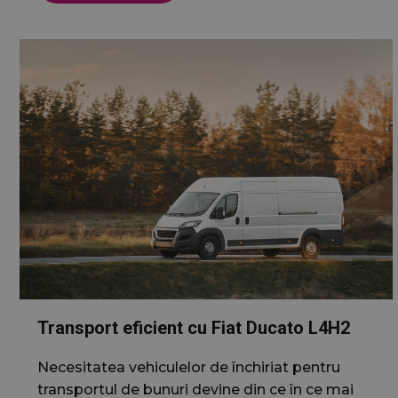
wc_swap
wc_client_curren
wc_visitor
wc_client
Transport eficient cu Fiat Ducato L4H2
Nume
Furniz
Necesitatea vehiculelor de închiriat pentru
Nume
Domen
transportul de bunuri devine din ce în ce mai
sbjs_migrations