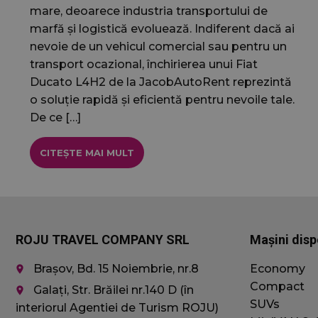
_gcl_au
mare, deoarece industria transportului de
Google 
.jacob
marfă și logistică evoluează. Indiferent dacă ai
nevoie de un vehicul comercial sau pentru un
sbjs_current_ad
transport ocazional, închirierea unui Fiat
_fbp
Meta Pl
.jacob
Ducato L4H2 de la JacobAutoRent reprezintă
o soluție rapidă și eficientă pentru nevoile tale.
De ce […]
sbjs_current
CITEȘTE MAI MULT
sbjs_first
ROJU TRAVEL COMPANY SRL
Mașini disp
Brașov, Bd. 15 Noiembrie, nr.8
Economy
place
Compact
Galați, Str. Brăilei nr.140 D (în
sbjs_first_add
place
SUVs
interiorul Agentiei de Turism ROJU)