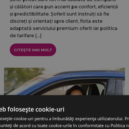
și călători care pun accent pe confort, eficiență
și predictibilitate. Șoferii sunt instruiți să fie
discreți și orientați spre client, flota este
adaptată serviciului premium oferit iar politica
de tarifare […]
CITEȘTE MAI MULT
eb folosește cookie-uri
osește cookie-uri pentru a îmbunătăți experiența utilizatorului. Pri
unteți de acord cu toate cookie-urile în conformitate cu Politica 