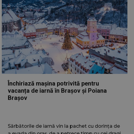
Închiriază mașina potrivită pentru
vacanța de iarnă în Brașov și Poiana
Brașov
Sărbătorile de iarnă vin la pachet cu dorința de
a evada din oraș, de a petrece timp cu cei dragi