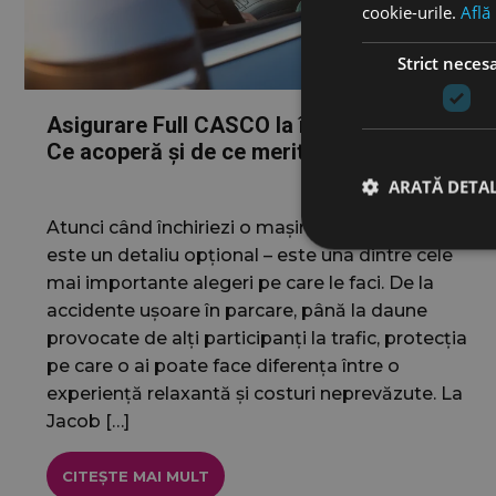
cookie-urile.
Află
Strict neces
Asigurare Full CASCO la închirierea auto.
Ce acoperă și de ce merită să o alegi?
ARATĂ DETAL
Atunci când închiriezi o mașină, asigurarea nu
este un detaliu opțional – este una dintre cele
mai importante alegeri pe care le faci. De la
accidente ușoare în parcare, până la daune
Cookie-urile strict ne
provocate de alți participanți la trafic, protecția
contului. Site-ul web 
pe care o ai poate face diferența între o
experiență relaxantă și costuri neprevăzute. La
Nume
Jacob […]
wordpress_test_
CITEȘTE MAI MULT