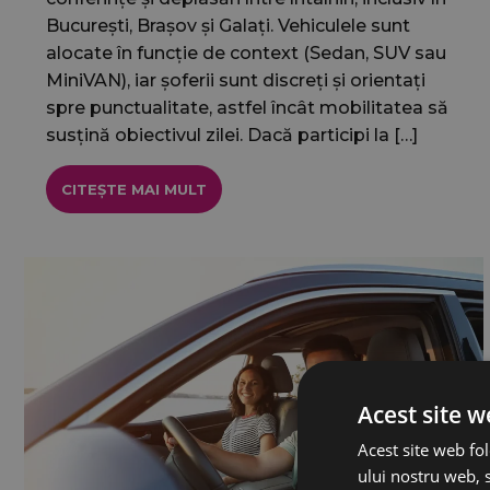
București, Brașov și Galați. Vehiculele sunt
alocate în funcție de context (Sedan, SUV sau
MiniVAN), iar șoferii sunt discreți și orientați
spre punctualitate, astfel încât mobilitatea să
susțină obiectivul zilei. Dacă participi la […]
CITEȘTE MAI MULT
Acest site w
Acest site web fol
ului nostru web, s