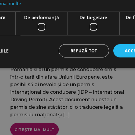
 mai multe
are
De performanță
De targetare
De f
Permisul Internațional de Conducere:
Când ai nevoie de el și cum îl folosești
pentru a închiria o mașină în România
IILE
REFUZĂ TOT
ACC
Dacă plănuiești să închiriezi o mașină în
România și ai un permis de conducere emis
într-o țară din afara Uniunii Europene, este
Strict necesare
De performanță
De targetare
De funcţionalitate
posibil să ai nevoie și de un permis
cesare permit funcționalitatea principală a site-ului web, cum ar fi autentificarea utiliza
internațional de conducere (IDP – International
nu poate fi utilizat corect fără cookie-uri strict necesare.
Driving Permit). Acest document nu este un
Furnizor
/
permis de sine stătător, ci o traducere legală a
Expirare
Descriere
Domeniu
permisului național și […]
cookie
Sesiune
Folosit pe site-uri create cu Wordp
Automattic Inc.
jacobautorent.ro
dacă browserul are sau nu cookie-u
CITEȘTE MAI MULT