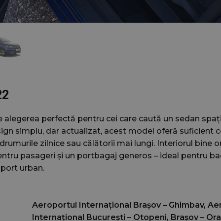
22
alegerea perfectă pentru cei care caută un sedan spațio
gn simplu, dar actualizat, acest model oferă suficient c
drumurile zilnice sau călătorii mai lungi. Interiorul bine 
pentru pasageri și un portbagaj generos – ideal pentru b
port urban.
Aeroportul Internațional Brașov – Ghimbav, Ae
Internațional București – Otopeni, Braşov – Ora