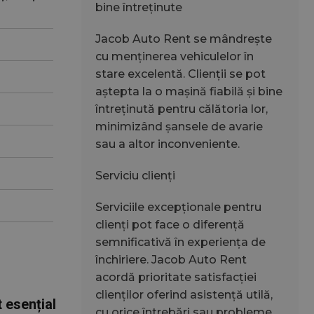
bine întreținute
Jacob Auto Rent se mândrește
cu menținerea vehiculelor în
stare excelentă. Clienții se pot
aștepta la o mașină fiabilă și bine
întreținută pentru călătoria lor,
minimizând șansele de avarie
sau a altor inconveniente.
Serviciu clienți
Serviciile excepționale pentru
clienți pot face o diferență
semnificativă în experiența de
închiriere. Jacob Auto Rent
acordă prioritate satisfacției
clienților oferind asistență utilă,
 esențial
cu orice întrebări sau probleme