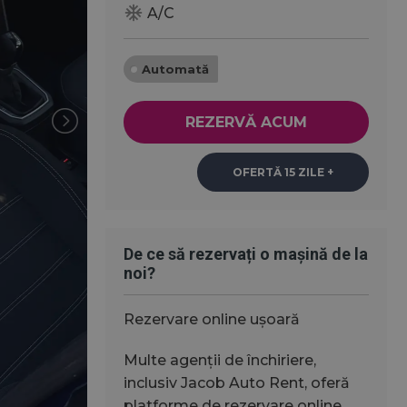
ac_unit
A/C
Automată
REZERVĂ ACUM
OFERTĂ 15 ZILE +
De ce să rezervați o mașină de la
noi?
Rezervare online ușoară
Multe agenții de închiriere,
inclusiv Jacob Auto Rent, oferă
platforme de rezervare online,