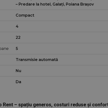
– Predare la hotel, Galați, Poiana Braşov
Compact
4
22
oane
5
Transmisie automată
Nu
Da
 Rent – spațiu generos, costuri reduse și confort