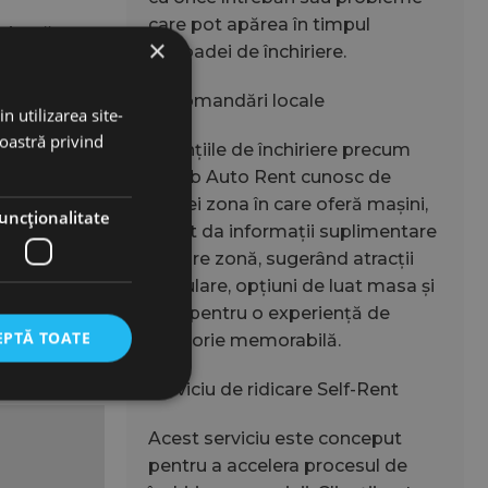
care pot apărea în timpul
ciență.
×
perioadei de închiriere.
de încredere
tează cu
Recomandări locale
n utilizarea site-
noastră privind
Agențiile de închiriere precum
Jacob Auto Rent cunosc de
obicei zona în care oferă mașini,
 pragmatic
uncţionalitate
și pot da informații suplimentare
adaptată
despre zonă, sugerând atracții
populare, opțiuni de luat masa și
rute pentru o experiență de
, iar
EPTĂ TOATE
călătorie memorabilă.
,
Serviciu de ridicare Self-Rent
Acest serviciu este conceput
pentru a accelera procesul de
torului și gestionarea