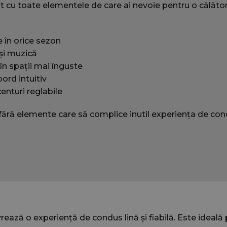
cu toate elementele de care ai nevoie pentru o călători
nu poate fi utilizat corect fără cookie-uri strict necesare.
Furnizor
/
Expirare
Descriere
Domeniu
e în orice sezon
cookie
Sesiune
Folosit pe site-uri create cu Wordp
Automattic Inc.
 și muzică
jacobautorent.ro
dacă browserul are sau nu cookie-u
în spații mai înguste
jacobautorent.ro
5 minute
Acest cookie este folosit pentru a-și
ord intuitiv
sau preferințele utilizatorilor din ca
îmbunătățind experiența de cumpă
enturi reglabile
site-ului să păstreze produsele co
opțiunilor utilizatorului.
, fără elemente care să complice inutil experiența de con
t
jacobautorent.ro
Sesiune
Acest cookie este folosit pentru a 
sesiunii sau preferințele unei vizite
funcționalitatea, cum ar fi cărucioa
cumpărături sau selecții sunt amint
navigației.
jacobautorent.ro
2 ani
Acest cookie este folosit pentru a 
comportamentul vizitatorilor și inf
sesiune pentru a îmbunătăți experie
și funcționalitatea site-ului.
jacobautorent.ro
6 luni
Acest cookie este probabil folosit p
selecțiile și preferințele utilizatori
rează o experiență de condus lină și fiabilă. Este ideală 
funcționalitatea și experiența pers