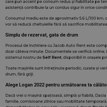
care pun accent pe consum redus și fiabilitate pe te
asistență contribuie la un condus sigur în orice condiți
Consumul mediu este de aproximativ 5.6 L/100 km, ce
Nume
vor să reducă cheltuielile fără să sacrifice mobilitate
Furniz
Nume
Domen
sbjs_migrations
Simplu de rezervat, gata de drum
_gcl_au
Google 
.jacob
Procesul de închiriere cu Jacob Auto Rent este compl
doar câteva minute. Documentele se verifică online, iar 
sbjs_current_ad
_fbp
Meta Pl
sistemul nostru de
Self Rent
, disponibil în orașele pr
.jacob
Toate mașinile sunt întreținute periodic, curate și veri
drum, fără griji.
sbjs_current
Alege Logan 2022 pentru următoarea ta călăto
Dacă vrei o mașină spațioasă, simplă și fiabilă, Daci
sbjs_first
familie, comisioane zilnice sau mobilitate temporară