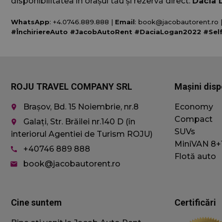
disponibilitatea în orașul tău și rezervă direct.
Dacia 
WhatsApp
: +4.0746.889.888 |
Email
: book@jacobautorent.ro 
#ÎnchiriereAuto #JacobAutoRent #DaciaLogan2022 #Sel
sbjs_first_add
ROJU TRAVEL COMPANY SRL
Mașini disp
sbjs_udata
Brașov, Bd. 15 Noiembrie, nr.8
Economy
place
Compact
Galați, Str. Brăilei nr.140 D (în
place
SUVs
interiorul Agentiei de Turism ROJU)
sbjs_session
MiniVAN 8+
+40746 889 888
call
Flotă auto
book@jacobautorent.ro
email
_ga_WCTK74QR
_ga
Cine suntem
Certificări