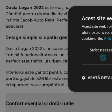
Dacia Logan 2022
este mașina ideală pentru cei care 
Gândită pentru drumurile de zi cu zi, dar capabilă să 
Acest site w
în flota Jacob Auto Rent. Perfect pentru oraș, busin
Acest site web fol
adevărat.
ului nostru web, s
Design simplu și spațiu generos
cookie-urile.
Află
Dacia Logan 2022 vine cu un aspect modernizat și o c
Strict neces
îmbină funcționalitatea cu un look contemporan, fără a
perfect atât traficului urban, cât și drumurilor extraur
Interiorul este gândit pentru confort și spațiu. Cei 5 
ARATĂ DETAL
portbagajul de 528 litri este unul dintre cele mai în
echipament sau cumpărături.
Confort esențial și dotări utile
Cookie-urile strict ne