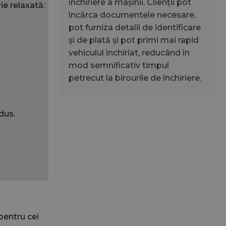
închiriere a mașinii. Clienții pot
e relaxată:
încărca documentele necesare,
pot furniza detalii de identificare
și de plată și pot primi mai rapid
ress. Testează
vehiculul închiriat, reducând în
ri activate
mod semnificativ timpul
 aminti selecțiile
petrecut la birourile de închiriere.
drul site-ului web,
rături permițând
erente conform
dus.
urmări starea
 pe site, asigurând
re de
ite în timpul
urmări
ormații de
nța utilizatorilor
entru a-și aminti
lor, îmbunătățind
pentru cei
onalizată a