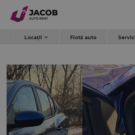
Home
Car rentals
Dacia Logan 2022
Locații
Flotă auto
Servic