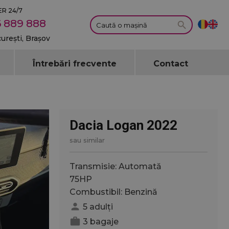
R 24/7
 889 888
curești, Brașov
Întrebări frecvente
Contact
Dacia Logan 2022
sau similar
Transmisie: Automată
75HP
Combustibil: Benzină
person
5 adulți
work
3 bagaje