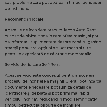
sau probleme care pot apărea în timpul perioadei
de închiriere.
s
a
Recomandări locale
wc_swap
jacobautorent.ro
5 minute
A
f
Agențiile de închiriere precum Jacob Auto Rent
ș
s
cunosc de obicei zona în care oferă mașini, și pot
p
da informații suplimentare despre zonă, sugerând
u
c
atracții populare, opțiuni de luat masa și rute
pentru o experiență de călătorie memorabilă.
Serviciu de ridicare Self-Rent
p
u
Acest serviciu este conceput pentru a accelera
procesul de închiriere a mașinii. Clienții pot încărca
o
documentele necesare, pot furniza detalii de
u
identificare și de plată și pot primi mai rapid
wc_client_current
jacobautorent.ro
Sesiune
A
vehiculul închiriat, reducând în mod semnificativ
f
u
timpul petrecut la birourile de închiriere.