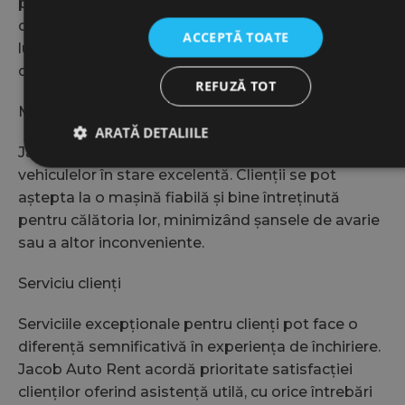
pentru nevoile lor. De asemenea, pot opta pentru
diverse opțiuni de închiriere, săptămânale sau
ACCEPTĂ TOATE
lunare, oferind flexibilitate pentru a se potrivi
diferitelor nevoi de călătorie.
REFUZĂ TOT
Modele de mașini pentru închiriat bine întreținute
ARATĂ DETALIILE
Jacob Auto Rent se mândrește cu menținerea
vehiculelor în stare excelentă. Clienții se pot
aștepta la o mașină fiabilă și bine întreținută
Strict necesare
De performanță
De targetare
pentru călătoria lor, minimizând șansele de avarie
De funcţionalitate
sau a altor inconveniente.
Cookie-urile strict necesare permit funcționalitatea principală a
site-ului web, cum ar fi autentificarea utilizatorului și
Serviciu clienți
gestionarea contului. Site-ul web nu poate fi utilizat corect fără
cookie-uri strict necesare.
Serviciile excepționale pentru clienți pot face o
Furnizor
/
Nume
Expirare
diferență semnificativă în experiența de închiriere.
Domeniu
Jacob Auto Rent acordă prioritate satisfacției
wordpress_test_cookie
Sesiune
F
Automattic Inc.
clienților oferind asistență utilă, cu orice întrebări
jacobautorent.ro
c