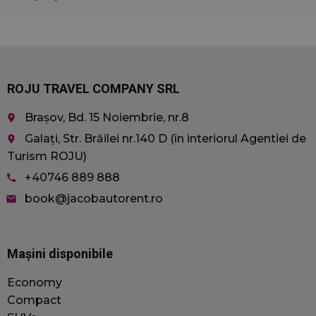
s
p
v
f
c
c
ROJU TRAVEL COMPANY SRL
s
a
t
Brașov, Bd. 15 Noiembrie, nr.8
place
wc_visitor
jacobautorent.ro
2 ani
A
Galați, Str. Brăilei nr.140 D (în interiorul Agentiei de
place
f
Turism ROJU)
+40746 889 888
call
v
i
book@jacobautorent.ro
email
s
u
f
Mașini disponibile
s
Economy
wc_client
jacobautorent.ro
6 luni
A
p
Compact
p