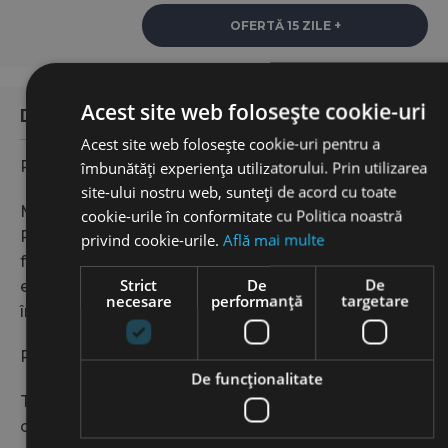
OFERTĂ 15 ZILE +
Acest site web folosește cookie-uri
De ce să rezervați o mașină de la noi?
Acest site web folosește cookie-uri pentru a
Rezervare online ușoară
îmbunătăți experiența utilizatorului. Prin utilizarea
site-ului nostru web, sunteți de acord cu toate
Multe agenții de închiriere, inclusiv Jacob Auto
cookie-urile în conformitate cu Politica noastră
Rent, oferă platforme de rezervare online,
privind cookie-urile.
Află mai multe
facilitând clienților alegerea, rezervarea și chiar
Strict
De
De
efectuarea online a plății, simplificând procesul de
necesare
performanță
targetare
închiriere.
Preturi mici pentru inchiriere auto
De funcţionalitate
Tarifele de închiriere de la Jacob Auto Rent sunt
competitive, oferind clienților o opțiune bună