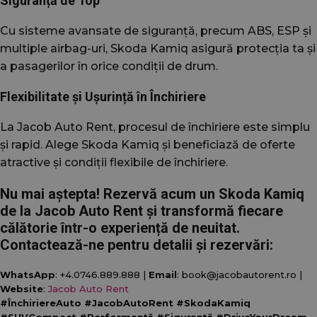
Siguranță de Top
Cu sisteme avansate de siguranță, precum ABS, ESP și
multiple airbag-uri, Skoda Kamiq asigură protecția ta și
a pasagerilor în orice condiții de drum.
Flexibilitate și Ușurință în Închiriere
La Jacob Auto Rent, procesul de închiriere este simplu
și rapid. Alege Skoda Kamiq și beneficiază de oferte
atractive și condiții flexibile de închiriere.
Nu mai aștepta! Rezervă acum un Skoda Kamiq
de la Jacob Auto Rent și transformă fiecare
călătorie într-o experiență de neuitat.
Contactează-ne pentru detalii și rezervări:
WhatsApp
: +4.0746.889.888 |
Email
: book@jacobautorent.ro |
Website
:
Jacob Auto Rent
#ÎnchiriereAuto #JacobAutoRent #SkodaKamiq
#SUVCompact #Performanță #Siguranță #DriveYourDream