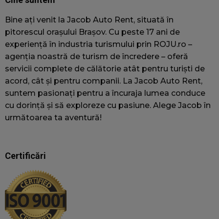
care
expe
utilizatorul
utiliz
final
anali
Bine ați venit la Jacob Auto Rent, situată în
utilizează
perfo
pitorescul orașului Brașov. Cu peste 17 ani de
site-ul web
ului.
și orice
experiență în industria turismului prin ROJU.ro –
sbjs_current_add
.jacobautorent.ro
Sesiune
Acest
publicitate
folos
pe care
agenția noastră de turism de încredere – oferă
stoca
utilizatorul
servicii complete de călătorie atât pentru turiști de
despr
final ar fi
cure
putut să o
acord, cât și pentru companii. La Jacob Auto Rent,
disti
vadă
suntem pasionați pentru a încuraja lumea conduce
utiliz
înainte de
sesiu
a vizita
cu dorință și să exploreze cu pasiune. Alege Jacob în
inclu
site-ul
următoarea ta aventură!
detal
respectiv.
sursa
_fbp
3 luni
Folosit de
date
Meta Platform Inc.
.jacobautorent.ro
Facebook
și
pentru a
comp
Certificări
livra o serie
utili
de produse
pentr
publicitare,
urmăr
cum ar fi
anali
licitarea în
eficac
timp real
camp
de la
mark
agenții de