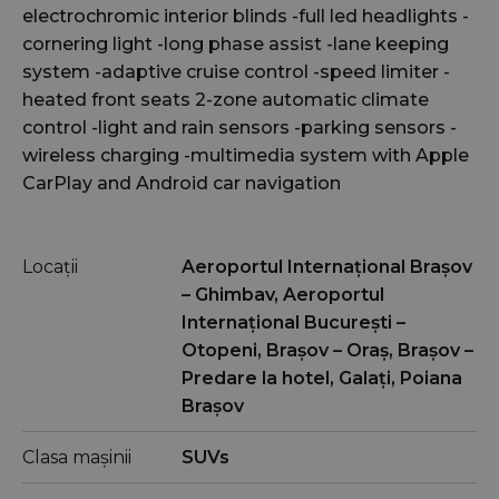
electrochromic interior blinds -full led headlights -
cornering light -long phase assist -lane keeping
system -adaptive cruise control -speed limiter -
heated front seats 2-zone automatic climate
control -light and rain sensors -parking sensors -
wireless charging -multimedia system with Apple
CarPlay and Android car navigation
Locații
Aeroportul Internațional Brașov
– Ghimbav, Aeroportul
Internațional București –
Otopeni, Braşov – Oraș, Braşov –
Predare la hotel, Galați, Poiana
Braşov
Clasa mașinii
SUVs