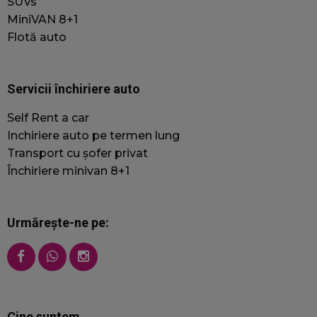
a
SUVs
ș
MiniVAN 8+1
u
Flotă auto
f
ș
p
u
Servicii închiriere auto
p
Self Rent a car
Inchiriere auto pe termen lung
Transport cu șofer privat
Furnizor
/
Închiriere minivan 8+1
Nume
Expirare
Desc
Furnizor
/
Domeniu
Nume
Expirare
Descriere
Domeniu
sbjs_migrations
.jacobautorent.ro
Sesiune
Acest
_gcl_au
3 luni
Acest
folos
Google LLC
Urmărește-ne pe:
.jacobautorent.ro
cookie este
urmă
setat de
inter
Doubleclick
utiliz
și
migra
realizează
difer
informații
secți
despre
ului 
modul în
îmbu
Cine suntem