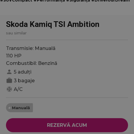
Skoda Kamiq TSI Ambition
sau similar
Transmisie: Manuală
110 HP
Combustibil: Benzină
person
5 adulți
work
3 bagaje
ac_unit
A/C
Manuală
REZERVĂ ACUM