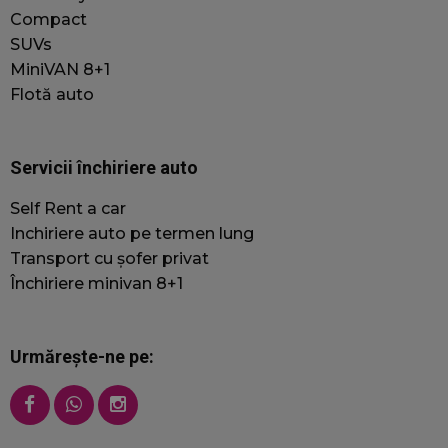
Furnizor
/
Nume
Expirare
Compact
Domeniu
SUVs
wordpress_test_cookie
Sesiune
F
Automattic Inc.
MiniVAN 8+1
jacobautorent.ro
c
Flotă auto
s
a
Servicii închiriere auto
wc_swap
jacobautorent.ro
5 minute
A
f
Self Rent a car
ș
s
Inchiriere auto pe termen lung
p
Transport cu șofer privat
u
c
Închiriere minivan 8+1
Urmărește-ne pe:
p
u
o