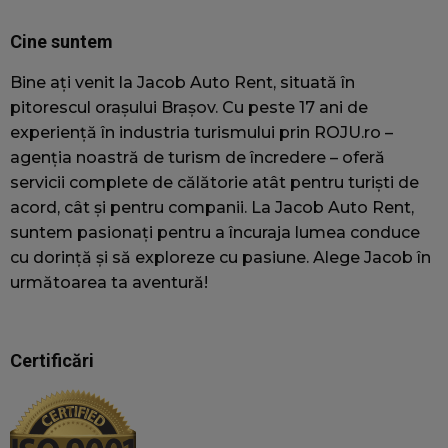
u
wc_client_current
jacobautorent.ro
Sesiune
A
Cine suntem
f
u
Bine ați venit la Jacob Auto Rent, situată în
s
p
pitorescul orașului Brașov. Cu peste 17 ani de
v
experiență în industria turismului prin ROJU.ro –
f
agenția noastră de turism de încredere – oferă
c
c
servicii complete de călătorie atât pentru turiști de
acord, cât și pentru companii. La Jacob Auto Rent,
s
a
suntem pasionați pentru a încuraja lumea conduce
t
cu dorință și să exploreze cu pasiune. Alege Jacob în
wc_visitor
jacobautorent.ro
2 ani
A
următoarea ta aventură!
f
v
i
Certificări
s
u
f