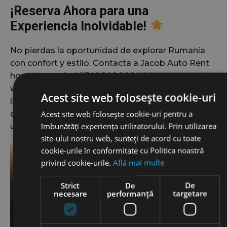
¡Reserva Ahora para una
Experiencia Inolvidable!
No pierdas la oportunidad de explorar Rumanía
con confort y estilo. Contacta a Jacob Auto Rent
hoy mismo al +40746.889.888, visita nuestro sitio
web
jacobautorent.ro
, o llama a nuestro centro de
Acest site web folosește cookie-uri
llamadas +40219036 para reservar tu coche. ¡Viaja
Acest site web folosește cookie-uri pentru a
con nosotros y descubre el corazón de Europa de
îmbunătăți experiența utilizatorului. Prin utilizarea
una manera completamente nueva!
site-ului nostru web, sunteți de acord cu toate
cookie-urile în conformitate cu Politica noastră
privind cookie-urile.
Află mai multe
Strict
De
De
necesare
performanță
targetare