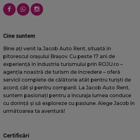
o
u
wc_client_current
jacobautorent.ro
Sesiune
A
f
u
Cine suntem
s
p
Bine ați venit la Jacob Auto Rent, situată în
v
pitorescul orașului Brașov. Cu peste 17 ani de
f
experiență în industria turismului prin ROJU.ro –
c
c
agenția noastră de turism de încredere – oferă
s
servicii complete de călătorie atât pentru turiști de
a
acord, cât și pentru companii. La Jacob Auto Rent,
t
suntem pasionați pentru a încuraja lumea conduce
wc_visitor
jacobautorent.ro
2 ani
A
cu dorință și să exploreze cu pasiune. Alege Jacob în
f
următoarea ta aventură!
v
i
s
Certificări