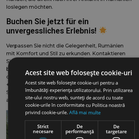
loslegen möchten.
Buchen Sie jetzt für ein
unvergessliches Erlebnis!
Verpassen Sie nicht die Gelegenheit, Rumänien
mit Komfort und Stil zu erkunden. Kontaktieren
Sie Jacob Auto Rent heute unter +40746.889.888,
besuchen Sie unsere Webseite
jacobautorent.ro
,
Acest site web folosește cookie-uri
oder erreichen Sie uns über unser Callcenter
Acest site web folosește cookie-uri pentru a
+40219036, um Ihr Fahrzeug zu reservieren. Reisen
îmbunătăți experiența utilizatorului. Prin utilizarea
Sie mit uns und entdecken Sie das Herz Europas
site-ului nostru web, sunteți de acord cu toate
auf eine völlig neue Art!
cookie-urile în conformitate cu Politica noastră
privind cookie-urile.
Află mai multe
Strict
De
De
necesare
performanță
targetare