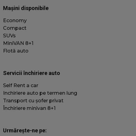
cookie-uri strict necesare.
Mașini disponibile
Furnizor
/
Nume
Expirare
Domeniu
Economy
Compact
wordpress_test_cookie
Sesiune
F
Automattic Inc.
jacobautorent.ro
c
SUVs
MiniVAN 8+1
Flotă auto
s
a
wc_swap
jacobautorent.ro
5 minute
A
f
Servicii închiriere auto
ș
s
Self Rent a car
p
u
Inchiriere auto pe termen lung
c
Transport cu șofer privat
Închiriere minivan 8+1
p
u
Urmărește-ne pe: