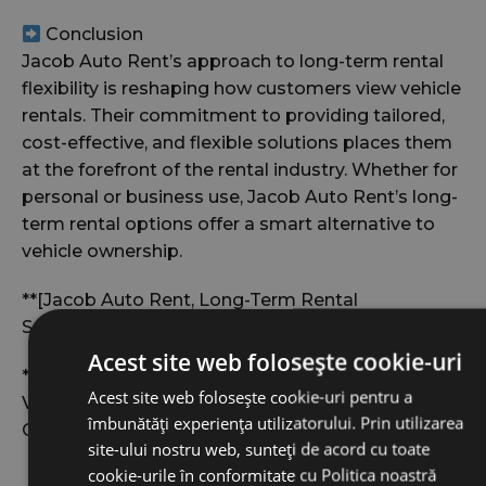
Conclusion
Jacob Auto Rent’s approach to long-term rental
flexibility is reshaping how customers view vehicle
rentals. Their commitment to providing tailored,
cost-effective, and flexible solutions places them
at the forefront of the rental industry. Whether for
personal or business use, Jacob Auto Rent’s long-
term rental options offer a smart alternative to
vehicle ownership.
**[Jacob Auto Rent, Long-Term Rental
Solutions]**
Acest site web folosește cookie-uri
**Keywords: Jacob Auto Rent, Long-Term Rental,
Acest site web folosește cookie-uri pentru a
Vehicle Rental, Flexible Solutions, Customer-
îmbunătăți experiența utilizatorului. Prin utilizarea
Centric**
site-ului nostru web, sunteți de acord cu toate
cookie-urile în conformitate cu Politica noastră