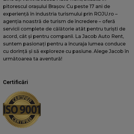
pitorescul orașului Brașov. Cu peste 17 ani de
experiență în industria turismului prin ROJU.ro –
p
u
agenția noastră de turism de încredere – oferă
servicii complete de călătorie atât pentru turiști de
acord, cât și pentru companii. La Jacob Auto Rent,
o
suntem pasionați pentru a încuraja lumea conduce
u
cu dorință și să exploreze cu pasiune. Alege Jacob în
wc_client_current
jacobautorent.ro
Sesiune
A
f
următoarea ta aventură!
u
s
p
v
Certificări
f
c
c
s
a
t
wc_visitor
jacobautorent.ro
2 ani
A
f