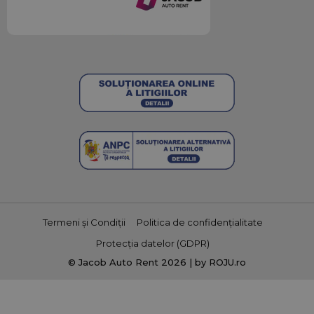
jacobautorent.ro
c
s
a
wc_swap
jacobautorent.ro
5 minute
A
f
ș
s
p
u
c
p
u
Termeni și Condiții
Politica de confidențialitate
Protecția datelor (GDPR)
o
© Jacob Auto Rent 2026 | by ROJU.ro
u
wc_client_current
jacobautorent.ro
Sesiune
A
f