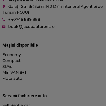
Galați, Str. Brăilei nr.140 D (în interiorul Agentiei de
place
Turism ROJU)
+40746 889 888
call
book@jacobautorent.ro
email
Mașini disponibile
Economy
Compact
SUVs
MiniVAN 8+1
Flotă auto
Servicii închiriere auto
Self Rent a car