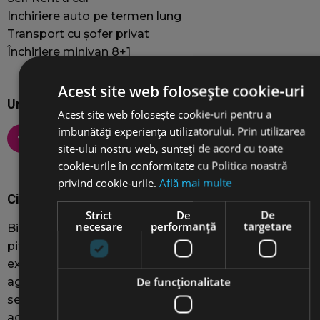
Inchiriere auto pe termen lung
Transport cu șofer privat
Închiriere minivan 8+1
Acest site web folosește cookie-uri
Urmărește-ne pe:
Acest site web folosește cookie-uri pentru a
îmbunătăți experiența utilizatorului. Prin utilizarea
site-ului nostru web, sunteți de acord cu toate
cookie-urile în conformitate cu Politica noastră
privind cookie-urile.
Află mai multe
Cine suntem
Strict
De
De
necesare
performanță
targetare
Bine ați venit la Jacob Auto Rent, situată în
pitorescul orașului Brașov. Cu peste 17 ani de
experiență în industria turismului prin ROJU.ro –
De funcţionalitate
agenția noastră de turism de încredere – oferă
servicii complete de călătorie atât pentru turiști de
acord, cât și pentru companii. La Jacob Auto Rent,